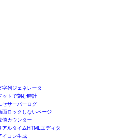
文字列ジェネレータ
ドットで刻む時計
ニセサーバーログ
画面ロックしないページ
数値カウンター
リアルタイムHTMLエディタ
アイコン生成