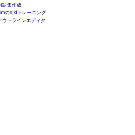
用語集作成
vimのhjklトレーニング
アウトラインエディタ