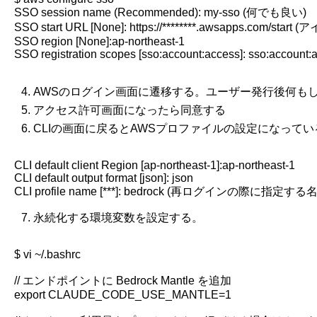
SSO session name (Recommended): my-sso (何でも良い)

SSO start URL [None]: https://********.awsapps.com
SSO region [None]:ap-northeast-1

SSO registration scopes [sso:account:access]: sso:account:a
AWSのログイン画面に遷移する。ユーザー発行後何もし
アクセス許可画面になったら同意する
CLIの画面に戻るとAWSプロファイルの設定になってい
CLI default client Region [ap-northeast-1]:ap-northeast-1

CLI default output format [json]: json

永続化する環境変数を設定する。
$ vi ~/.bashrc

// エンドポイントに Bedrock Mantle を追加

export CLAUDE_CODE_USE_MANTLE=1
