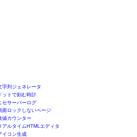
文字列ジェネレータ
ドットで刻む時計
ニセサーバーログ
画面ロックしないページ
数値カウンター
リアルタイムHTMLエディタ
アイコン生成