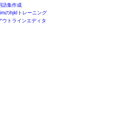
用語集作成
vimのhjklトレーニング
アウトラインエディタ